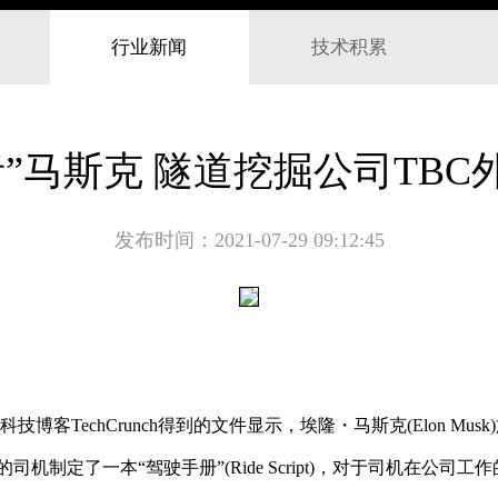
行业新闻
技术积累
者”马斯克 隧道挖掘公司TBC
发布时间：2021-07-29 09:12:45
客TechCrunch得到的文件显示，埃隆・马斯克(Elon Musk)旗
系统的司机制定了一本“驾驶手册”(Ride Script)，对于司机在