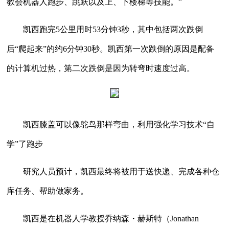
教会机器人跑步、跳跃以及上、下楼梯等技能。”
凯西跑完5公里用时53分钟3秒，其中包括两次跌倒
后“爬起来”的约6分钟30秒。凯西第一次跌倒的原因是配备
的计算机过热，第二次跌倒是因为转弯时速度过高。
凯西膝盖可以像鸵鸟那样弯曲，利用强化学习技术“自
学”了跑步
研究人员预计，凯西最终将被用于送快递、完成各种仓
库任务、帮助做家务。
凯西是在机器人学教授乔纳森・赫斯特（Jonathan