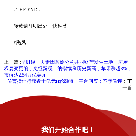
- THE END -
转载请注明出处：快科技
#飓风
上一篇 :
早财经｜夫妻因离婚分割共同财产发生土地、房屋
权属变更的，免征契税；纳指续刷历史新高，苹果涨超3%，
市值达2.54万亿美元
传曹操出行获数十亿元B轮融资，平台回应：不予置评
：下
一篇
我们开始合作吧！