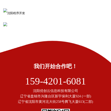
我们开始合作吧！
159-4201-6081
沈阳优创云信息科技有限公司
辽宁省盘锦市兴隆台区新宇保利大厦924 (一部)
辽宁省沈阳市黄河北大街258号腾飞大厦613(二部)