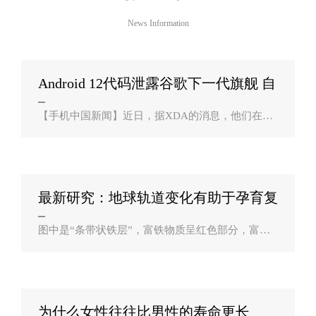
News Information
Android 12代码泄露谷歌下一代旗舰 自
研SoC？
【手机中国新闻】近日，据XDA的消息，他们在谷
歌新推出的，用于Android 12新游戏模式的API开发
人员文档中，发现了谷歌下一代旗舰手机的信息，
代码显示，谷歌下一代旗舰手机的命名为“Pi..
最新研究：地球轨道变化有助于孕育复
杂生命形？
图中是“条带状铁层”，富铁物质呈红色部分，富硅
物质呈白色新浪科技讯 北京时间7月13日消息，英
国南安普顿大学科学家发现，地球轨道发生变化可
能促使复杂生命出现，并在地球气候变迁..
为什么女性往往比男性的寿命更长