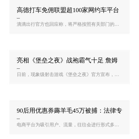
高德打车免佣联盟超100家网约车平台
暑期车？
滴滴出行官方也回应称，将严格按照有关部门的要
求下架整改，同时已于7月3日暂停新用户注册。7月
7日起，滴滴出行在支付宝、微信的小程序也悄然下
架。滴滴作为网约车行业龙头，突然下..
亮相《堡垒之夜》战袍霸气十足 詹姆
斯：希望？
日前，现象级射击游戏《堡垒之夜》官方宣布，与
此同时，詹皇也通过个人社交媒体分享了一段宣传
片，片中詹姆斯本人披上了游戏形象的同款战袍，
霸气十足。近日，詹姆斯在Smartless播客节..
90后用优惠券薅羊毛45万被捕：法律专
家解读？
电商平台为吸引用户、流量，往往会进行形式多样
的优惠促销活动，然而，若是以此大肆恶意薅羊
毛，结果可能让自己承受不起。据媒体报道，日前