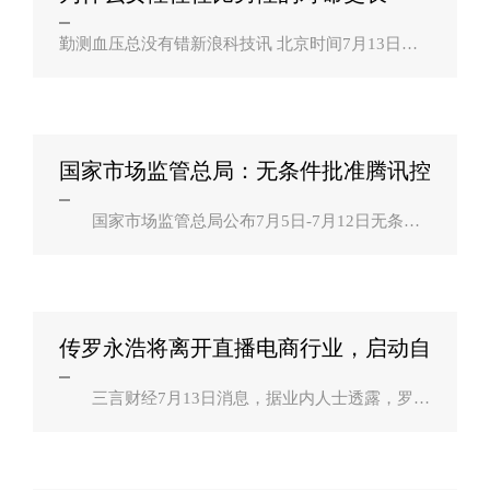
久？？
勤测血压总没有错新浪科技讯 北京时间7月13日消
息，根据美国疾病控制和预防中心（CDC）的数
据，在美国，女性的平均预期寿命为81岁。而男性
的话，只有76岁。放眼全球，也是女性的平均寿命..
国家市场监管总局：无条件批准腾讯控
股有限公？
国家市场监管总局公布7月5日-7月12日无条件
批准经营者集中案件列表，其中包括腾讯控股有限
公司收购搜狗公司股权。 ..
传罗永浩将离开直播电商行业，启动自
动驾驶相？
三言财经7月13日消息，据业内人士透露，罗永
浩已经在深圳办公多日，目的是研究新项目，新项
目跟自动驾驶相关，潜在投资方是大疆。而罗永浩
为了研究新项目，已驻扎深圳多日，甚至连最..