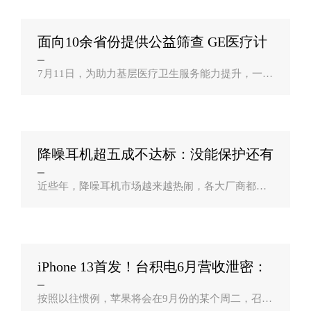
器人制造电视、智能手机和相机，因为该公司将..
面向10余省份提供公益筛查 GE医疗计
划将资？
7月11日，为助力基层医疗卫生服务能力提升，一项
由人民网(603000,股吧)主办、GE医疗中国公益支持
的“健康新征程 关爱走基层”系列活动正式启动。该
活动将计划在未来一年时间内..
降噪耳机超五成不达标：没能保护还有
可能损害？
近些年，降噪耳机市场越来越热闹，各大厂商都相
继推出了自家的产品，不少还都宣称可以降低噪
音、保护听力，但我国在降噪性相关标准的方面还
是一片空白。数据显示，全国降噪耳机生产厂..
iPhone 13首发！台积电6月营收泄密：
苹果A15芯？
按照以往惯例，苹果将会在9月份的某个周二，召开