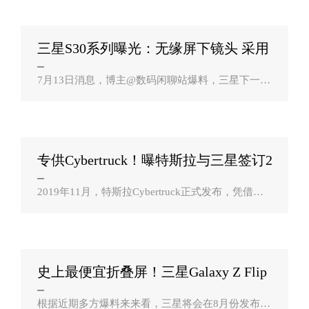
上海破获一起电商平台诈骗案。某买菜平台发..
三星S30系列曝光：无缘屏下镜头 采用
挖孔屏方？
7月13日消息，博主@数码闲聊站爆料，三星下一代
Galaxy S系列旗舰手机Galaxy S30系列（暂命名）仍
然采用挖孔屏形态。根据披露的信息，三星会在Gal
axy Z Fold3上率先量产商用屏下摄像头..
专供Cybertruck！曝特斯拉与三星签订2
8亿元摄？
2019年11月，特斯拉Cybertruck正式发布，凭借其
个性的外观与设计，该车受到了全球车迷的持续关
注。今日，据媒体报道，特斯拉已与三星达成协
议，将为将于2021年底开始生产的特斯拉Cybert..
史上最便宜折叠屏！三星Galaxy Z Flip
3售价？
根据近期多方爆料来来看，三星将会在8月份发布新