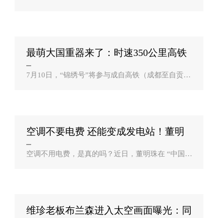
一代折叠屏机型，而且这次将会是有两款同时亮
相，分别为主打商务定位的Galaxy Z Fold 3，以及
主打时尚便携的Galaxy Z Flip 3。大家..
最萌大国重器来了：时速350公里高铁
喜提“功？
7月10日，“锦绣号”将参与成自高铁（成都至自贡）
关键节点工程锦绣隧道建设，开挖直径达12.79米，
总重3000吨，装机功率7500千瓦，是我国具有完全
自主知识产权的最大直径土压平衡盾构机。..
空调不要电费 还能变成发电站！董明
珠揭秘光？
空调不用电费，是真的吗？近日，董明珠在 “中国新
消费品牌增长峰会”上，一段关于“不用电费的空
调”的讲话引起网友热议。她表示，格力在研发一种
新技术，可把光能、储能和空调结合起..
维珍老板布兰森进入太空画面曝光：同