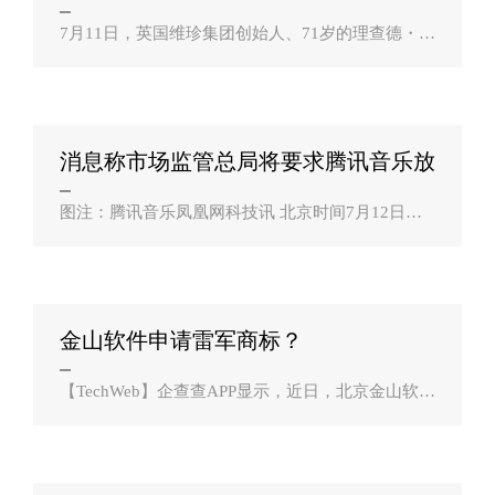
行者舱内？
7月11日，英国维珍集团创始人、71岁的理查德・布
兰森搭乘旗下维珍银河的飞船到达86公里高的轨
道，体验数分钟的太空失重后，成功返回，值得一
提的是，布兰森比亚马逊创始人杰夫・贝佐..
消息称市场监管总局将要求腾讯音乐放
弃独家？
图注：腾讯音乐凤凰网科技讯 北京时间7月12日消
息，知情人士称，国家市场监管总局准备命令腾讯
音乐娱乐集团放弃唱片公司的独家版权。 ..
金山软件申请雷军商标？
【TechWeb】企查查APP显示，近日，北京金山软件
有限公司申请注册多个“雷军”商标，国际分类涉39
类 运输贮藏、40类 材料加工等。企查查显示，目前
该公司已完成了45个雷军商标注册。..