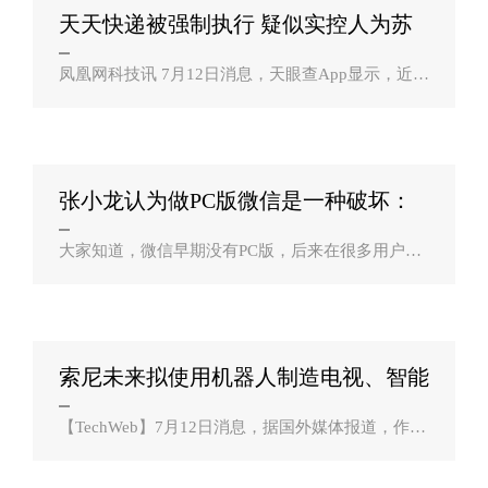
天天快递被强制执行 疑似实控人为苏
宁易购？
凤凰网科技讯 7月12日消息，天眼查App显示，近
日，天天快递有限公司被奉化市人民法院列为被执
行人，执行标的47729元，案号(2021)浙0213执1479
号，关联案件为合同纠纷。天天快递有限公司..
张小龙认为做PC版微信是一种破坏：
本来不想做？
大家知道，微信早期没有PC版，后来在很多用户的
强烈需求下才推出，但依然但不上好用。这到底是
为何呢？据国内媒体报道，微信之父张小龙在其作
品《微信背后的产品观》一书中透露，“我想..
索尼未来拟使用机器人制造电视、智能
手机和？
【TechWeb】7月12日消息，据国外媒体报道，作为
图像传感器领域里的龙头老大，索尼近些年来押注
人工智能（AI）据外媒报道，索尼计划未来使用机