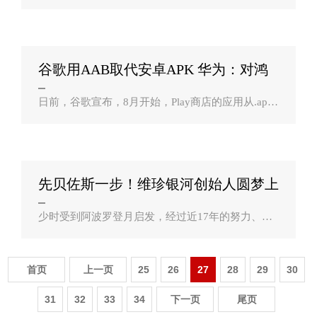
秋季新品发布会，而新一代的iPhone 13将会是此次
发布会最受关注的重点。iPhone 13将会搭载苹果最
新一代的A15芯片，再次刷新手机产品..
谷歌用AAB取代安卓APK 华为：对鸿
蒙无影响？
日前，谷歌宣布，8月开始，Play商店的应用从.apk
格式改为.aab格式。.aab即Android App Bundle，优
势在于应用体积更小、更安全的密钥签名、自定义
功能模块交付等。消息一出，有观点担..
先贝佐斯一步！维珍银河创始人圆梦上
太空 顺？
少时受到阿波罗登月启发，经过近17年的努力、投
资超10亿美元后，太空旅游公司维珍银河创始人、7
0岁的理查德・布兰森（Richard Branson）终于实现
了他的梦想（抵达外太空），并成为首位登..
首页
上一页
25
26
27
28
29
30
31
32
33
34
下一页
尾页