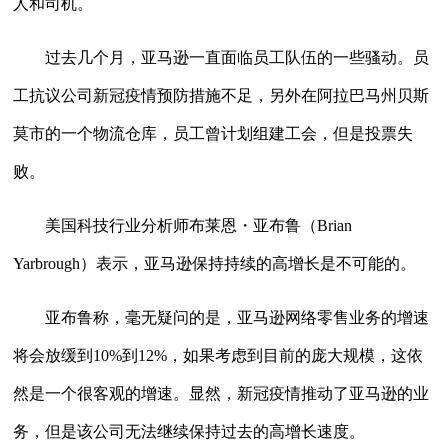
人和司机。
过去几个月，亚马逊一直面临员工队伍的一些骚动。员
工抗议公司新冠疫情预防措施不足，另外在阿拉巴马州贝斯
莫市的一个物流仓库，员工曾计划组建工会，但是投票失
败。
美国科技行业分析师布莱恩・亚布鲁（Brian
Yarbrough）表示，亚马逊保持持续的高增长是不可能的。
亚布鲁称，毫无疑问的是，亚马逊网络零售业务的增速
将会放缓到10%到12%，如果考虑到目前的庞大规模，这依
然是一个很客观的增速。显然，新冠疫情推动了亚马逊的业
务，但是该公司无法继续保持过去的高增长速度。