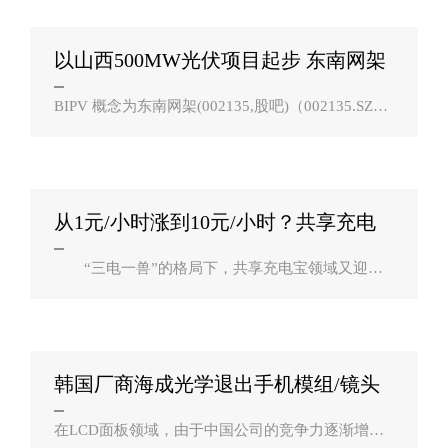
一步提升。消息人士称，除了一线IC设计公..
以山西500MW光伏项目起步 东南网架
意在建立？
BIPV 概念为东南网架(002135,股吧)（002135.SZ）
打开了估值空间，股价攀升也有赖光伏业务端持续
兑现。对于最新公告的山西运城500MW光伏项目，
公司相关负责人向财联社记者表示，该项目..
从1元/小时涨到10元/小时？共享充电
宝行业竞？
“三电一兽”的格局下，共享充电宝领域又迎来
新的入局者。 最新，主要做电子产品硬件的企
业也入局该领域。9月10日，“品胜×闪葱”共享充电
宝新品发布会在成都举行。广东..
韩国厂商海成光学退出手机模组/镜头
市场：中？
在LCD面板领域，由于中国公司的竞争力逐渐增