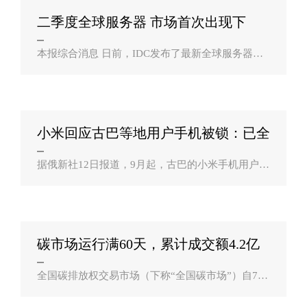
二季度全球服务器 市场首次出现下
滑？
本报综合消息 日前，IDC发布了最新全球服务器市
场季度报告，2021第二季度全球服务器市场同比下
降2.5%至236亿美元，出货量超过322万台，同比去
年增长0.1%。全球前三供应商排名发生变..
小米回应古巴等地用户手机被锁：已全
部解锁？
据俄新社12日报道，9月起，古巴的小米手机用户发
现他们的手机突然被锁，无法使用。这种情况还出
现在伊朗、叙利亚、朝鲜等国家和地区。对此，小
米方面13日对《环球时报》记者回应称，..
碳市场运行满60天，累计成交额4.2亿
元？
全国碳排放权交易市场（下称“全国碳市场”）自7月
16日上线交易以来，到9月13日运行刚满60天。截至
9月10日，全国碳市场碳排放配额（CEA）累计成交