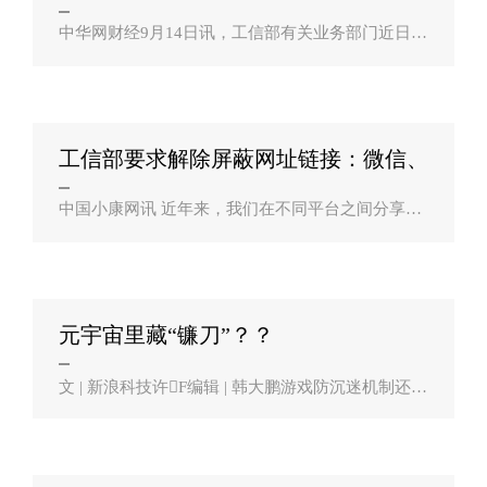
里、字节？
中华网财经9月14日讯，工信部有关业务部门近日召
开了“屏蔽网址链接问题行政指导会”。参会的企业
包括阿里巴巴、腾讯、字节跳动、百度、华为、小
米、陌陌、360、网易等。会上..
工信部要求解除屏蔽网址链接：微信、
淘宝、抖？
中国小康网讯 近年来，我们在不同平台之间分享网
址链接，经常会遇到被屏蔽的情况，很是不便。究
其原因还是互联网平台之间的互相制衡、竞争所
致。不过，今后互联网行业互联互通或迎..
元宇宙里藏“镰刀”？？
文 | 新浪科技许F编辑 | 韩大鹏游戏防沉迷机制还没
掰扯明白，近期，科技大厂们又转手给大家送来一
个新的知识点，元宇宙。“元宇宙概念股”今日还直
接上了热搜，引发网友三连问：啥是..