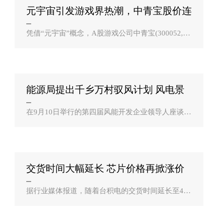
元宇宙引发游戏界热潮，中青宝股价连
涨，新游戏？
凭借“元宇宙”概念，A股游戏公司中青宝(300052,股
吧)在资本市场颇受关注，近四个交易日股价已累计
上涨近80%。9月6日，中青宝宣布将推出虚拟与现
实联动模拟经营类“元宇宙游戏”..
能源局提出千乡万村驭风计划 风电景
气周期？
在9月10日举行的第四届风能开发企业领导人座谈会
上，国家能源局新能源和可再生能源司副司长王大
鹏表示，下一步将在“三北”地区着力提升外送和就
地消纳能力，优化风电基地化、规..
交货时间大幅延长 芯片价格再掀涨价
潮？
据行业媒体报道，随着台积电的交货时间延长至4-5
个月，中国台湾地区的一线IC设计公司已通知客
户，从2022年第一季度开始，他们的芯片价格将进