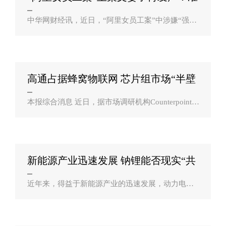
备控告？
中华网财经讯，近日，“阿里女员工案”中涉嫌“强制
猥亵”周某的犯罪嫌疑人王某文，被检方认为其行
为“不构成犯罪”，不批准逮捕。而另一涉嫌“强制猥
亵”的犯罪嫌疑人张某已于8月2..
高通占据蜂窝物联网 芯片组市场“半壁
江山？
本报综合消息 近日，据市场调研机构Counterpoint对
全球蜂窝物联网芯片组的最新统计数据显示，高通
主导了全球蜂窝物联网芯片组市场，占据近一半的
份额，华为海思排名第二，紫光展锐第..
新能源产业迅速发展 钠锂能否现实“共
舞”？
近年来，得益于新能源产业的迅速发展，动力电池
市场全面爆发，除了已被广泛应用的主流代表锂离
子电池之外，钠离子电池的横空出世，再度搅热了
新型电池市场。锂电巨头布局新赛道近期，国..