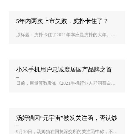
量844.7万吨，累计成交额4.2亿元。北京师..
5年内两次上市失败，虎扑卡住了？
原标题：虎扑卡住了2021年本应是虎扑的大年。疫
情之下，奥运会、欧洲杯两项重大赛事都延期到今
年举办――对一个以体育内容为主的社区来说，找
不到比这更好的机会扩大影响力了。然..
小米手机用户忠诚度居国产品牌之首
苹果全？
日前，巨量算数发布《2021手机行业人群洞察白皮
书》，数据显示，苹果是上半年最活跃品牌之一，
其用户流出量是第二名OPPO的1.6倍，但凭借着超
高的换机留存率，绝大部分流出用户再次回流..
汤姆猫因“元宇宙”被发关注函，否认炒
概念配？
9月10日，汤姆猫在回复深交所的关注函中称，不存