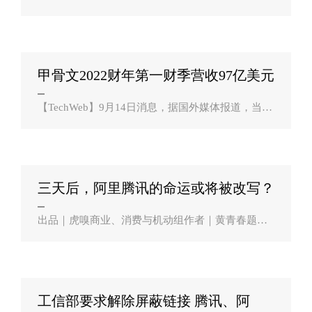
在利用互动易回复蹭热点、炒概念，配合股东减持
的情形。在此之前，9月8日13点19分，汤姆猫开盘
即涨停，报价4.06元/股，涨幅20.12%，封上了涨..
甲骨文2022财年第一财季营收97亿美元
云服？
【TechWeb】9月14日消息，据国外媒体报道，当地
时间周一，甲骨文公布了截至2021年8月31日的202
2财年第一财季财报。财报显示，第一财季，该公司
的总营收为97.28亿美元，与去年同期的93.6..
三天后，阿里腾讯的命运或将被改写？
出品｜虎嗅商业、消费与机动组作者｜黄青春题图
｜IC photo9月9日，一场对互联网影响深远的会议在
工信部组织下召开。参会企业包括阿里巴巴、腾
讯、字节跳动、百度、华为、小米、陌陌..
工信部要求解除屏蔽链接 腾讯、阿