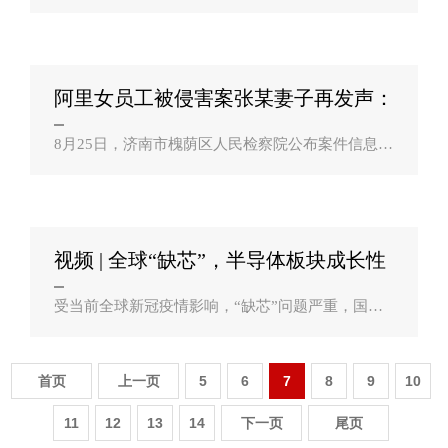
强，韩国三星、LG公司不得不逐渐退出LCD制造，
转向OLED市场。现在光学镜头/模组市场上，同样
的例子重现了，韩国厂商海成光学不得不退出手..
阿里女员工被侵害案张某妻子再发声：
连发5问？
8月25日，济南市槐荫区人民检察院公布案件信息
称，犯罪嫌疑人张某涉嫌强制猥亵犯罪，依法批准
逮捕。9月6日，此前被公安机关通报涉嫌“强制猥
亵”的犯罪嫌疑人王某文，检方认为其“实..
视频 | 全球“缺芯”，半导体板块成长性
如何？？
受当前全球新冠疫情影响，“缺芯”问题严重，国内
半导体产业快速崛起。在半导体行业高度景气的背
景下，国内半导体产业链上市公司的业绩相当抢
眼。截至8月31日，申万半导体板块78家..
首页
上一页
5
6
7
8
9
10
11
12
13
14
下一页
尾页