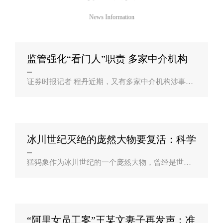
News Information
监管强化“看门人”职责 多家中介机构
吃罚？
证券时报记者 程丹近期，又有多家中介机构涉事，
或被证监会立案调查，或收到证监会罚单，涉及券
商、会计师事务所等，均和所负责项目未能勤勉尽
责相关。川财证券首席经济学家陈雳表示，..
冰川世纪灭绝的庞然大物要复活：科学
家将用基？
猛犸象作为冰川世纪的一个庞然大物，曾经是世界
上最大的象之一。虽然在大约1万年前灭绝，但是随
着科技的进步，人类打算复活它。据外媒报道，一
家初创科技企业已经获得了足够的投资，..
“阿里女员工案”王某文妻子再发声：准