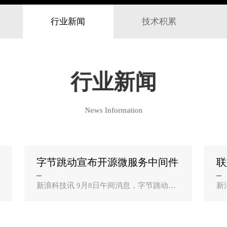
行业新闻
技术积累
行业新闻
News Information
字节跳动宣布开源微服务中间件
联
CloudWeGo？
时
新浪科技讯 9月8日午间消息，字节跳动宣
新
布开源CloudWeGo，这是一套以Go语言为
创
核心、专注于微服务通信与治理的项目集
基
合。据介绍，基于字节跳动基础架构团队
在
构建分布式系统的成功实..
时