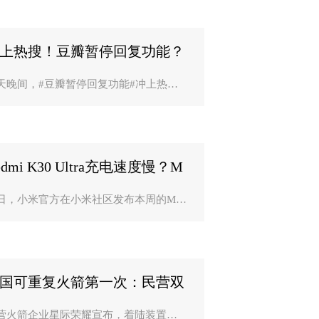
批准逮捕。 图片来源：济南公安槐荫区
局官方微博济南市槐荫..
上热搜！豆瓣暂停回复功能？
天晚间，#豆瓣暂停回复功能#冲上热
。观察者网查询发现，无论是在电脑端
是手机App中，都无法进行评论和回复，
因技术原因暂停回复功能，9月1
3日恢复” 。网页截图..
edmi K30 Ultra充电速度慢？M
UI公告：手机散？
日，小米官方在小米社区发布本周的MIU
大事记以及重点问题答复。对于Redmi K3
Ultra在12.5.5.0.RJNCNXM版本充电速度
的问题，官方表示，请大家尽可能使用
装充电器和数据线，..
国可重复火箭第一次：民营双
线二号着陆装？
营火箭企业星际荣耀宣布，着陆装置是