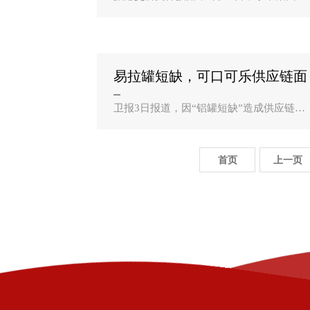
始人、董事长雷军卖出逾3亿股小米股票，
在小米的多头仓位从10.63％降至9.12％，
按照25港元股价计算价值约75亿港元。对
于雷军为何突然卖出如此之..
易拉罐短缺，可口可乐供应链面
临压力 | 悦读？
卫报3日报道，因“铝罐短缺”造成供应链危
机，可口可乐在英国和欧洲大陆的装瓶业
务，正面临着的压力。近几周来，消费者
纷纷通过社交媒体讨论各地缺乏健怡可口
首页
上一页
可乐（Diet Coke）和零度可..