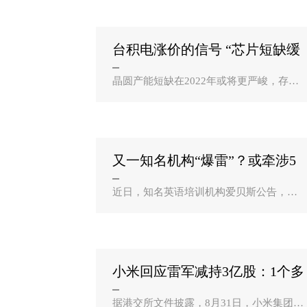
一建设芯片工厂，而泰勒市政府表示，如
果能被选中，则该市计划向..
台积电涨价的信号 “芯片短缺缓
解”的拐点？
晶圆产能短缺在2022年或将更严峻，存储
器热度波动中延续。 多年未曾涨价的台积
电计划涨价的消息让业界哗然，显示出这
场全球范围内的缺芯或许在短期内仍难以
得到缓解。而第三季..
又一知名机构“爆雷”？或牵涉5
万学员2亿学费？
近日，知名英语培训机构爱贝斯公告，公
司实控人、总裁谢龙自8月27日带着行李箱
失联，至今未找到。目前公司因家长退费
及拖欠员工薪资问题被推上风口浪尖。培
训机构实控人不见了▲..
小米回应雷军减持3亿股：1个多
月前已公告 是？
据港交所文件披露，8月31日，小米集团创