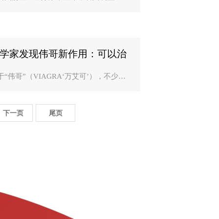
重复使用火箭的关键部件之一，而着陆
段是可重复使用火箭的最后一道考验，
须使用高可靠性的着陆装置支撑箭体，
减缓着陆瞬间箭体受到的..
学家发现伟哥新作用：可以治
心律失常？
于“伟哥”（VIAGRA‘万艾可’），不少人
通俗的认为它是“壮阳药”，用来治疗男性
起功能障碍。但你也许不知道，其实它
本是作为治疗心脏病的药物而开发的。
下一页
尾页
外媒报道，来自英国..