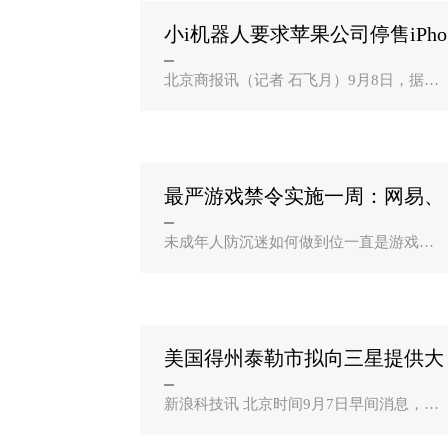
小i机器人要求苹果公司停售iPho
ne？
北京商报讯（记者 石飞月）9月8日，据小i
机器人（上海智臻智能网络科技股份有限
公司）官方发布的消息，该公司已向上海
市高级人民法院提出行为保全申请（禁
令），要求苹果公司立即停止涉及Siri..
最严游戏禁令实施一周：网易、
B站等收入影响？
未成年人防沉迷如何做到位一直是游戏行
业颇受争议的问题。在新学期开学之际，
国家新闻出版署印发了《关于进一步严格
管理 切实防止未成年人沉迷网络游戏的通
知》，通知要求，所有..
美国得州泰勒市拟向三星提供大
规模税收减免？
新浪科技讯 北京时间9月7日早间消息，三
星正考虑投资170亿美元在得克萨斯州的泰
勒市（Taylor）或奥斯汀这两座城市之中择