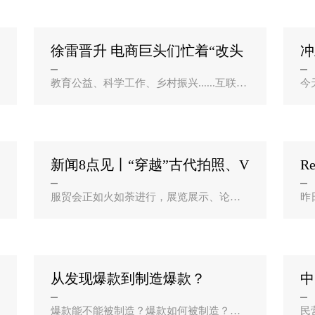
近一半市场份额，留给小企业的机会似乎
不
已..
分
徐雷晋升 电商巨头们忙着“改头
冲
换面”？
教育公益、科学工作、乡村振兴......互联网
今
创一代们退居二线时，仿佛选择回归“初
搜
心”。9月6日，京东零售CEO徐雷升任京东
还
集团总裁的消息快速传遍全网，至此电商
提示显示 “
巨头们的“二把手..
新闻8点见丨“穿越”古代拍照、V
R
R骑行体验 ？
I
服贸会正如火如荼进行，展览展示、论坛
昨
和会议、推介洽谈、成果发布、边会活动
I
全面展开。北京市国际服务贸易事务中心
0 
常务副主任梁惊原介绍，9月3日共举办论
慢
坛会议和推介洽谈活动..
原
从发现爆款到制造爆款？
中
曲
爆款能不能被制造？爆款如何被制造？在
民