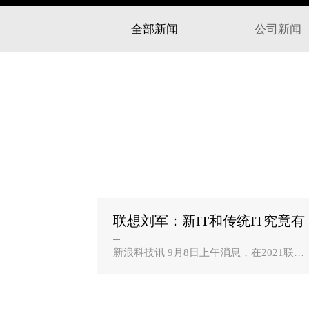
全部新闻
公司新闻
联想刘军：新IT和传统IT究竟有
何区别？？
新浪科技讯 9月8日上午消息，在2021联想
创新科技大会上，联想集团执行副总裁兼
中国区总裁刘军阐述了新IT和传统IT的特征
区别。刘军指出，今天的中国，已经用相
对发达国家较少的时间，..