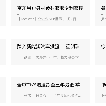
京东用户身材参数获取专利获授
微
权，可提升虚拟？
1
【TechWeb】企查查APP显示，9月7日，北
据
京京东世纪贸易有限公司、北京京东尚科
期
信息技术有限公司“用户身材参数获取方法
传
和装置”专利获授权，公开号为CN1083461
能
56B。企查查专利摘要..
到
踏入新能源汽车洪流： 董明珠
徐
赌储能，雷军造新？
仍
副题： 思路并不一样。格力电器(0006
9
51,股吧)控股银隆之后，首先会重点发展储
布
能业务，进而支撑格力“零碳”智能家居业务
裁
的发展；而小米一开始就重点押注智能汽
展
车。 作者： 王..
汇
C..
全球TWS增速跌至三年最低 苹
“
果耳机也不好卖？
展
作者： 钱童心 [ 苹果耳机出货量
据
首次出现下滑，市场份额跌破30%。 ]
荫
[ 从TWS市场份额来看，头部四大企业占据
王