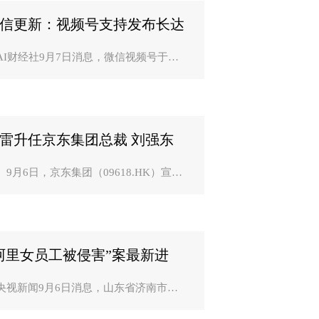
信更新：视频号支持发布长达
小时的视频？
AI财经社9月7日消息，微信视频号于近
迎来功能更新。据悉，视频号将支持上
1小时以内视频，并上线活动主题增加功
，方便创作者根据内容选择活动主题达
作品曝光度。微信视频..
雷升任京东集团总裁 刘强东
掌控大局？
月6日，京东集团（09618.HK）宣
，京东零售CEO徐雷升任京东集团总
，负责各业务板块的日常运营和协同发
，向京东集团董事局主席兼CEO刘强东
报；京东健康CEO辛利军出任京东零售
阿里女员工被侵害”案最新进
：王某文不批？
央视新闻9月6日消息，山东省济南市槐
区人民检察院经依法审查，犯罪嫌疑人
某文实施的强制猥亵行为不构成犯罪，