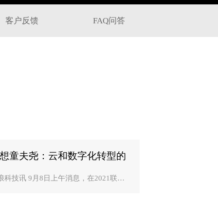
客户反馈
FAQ问答
想童夫尧：云和数字化转型的
代“一切皆服？
浪科技讯 9月8日上午消息，在2021联想
新科技大会上，联想集团高级副总裁、
础设施方案业务集团中国区总裁童夫尧
演讲时指出，当今是云和数字化转型的
代，“一切皆服务”已..