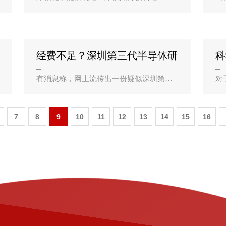
互联网和数字经济的时代之下，这个源于
可
时尚圈的千古争议，正在“不攻自破”。在服
阶
贸会首钢园区的专题场馆中，值得买(3007
必
85,股吧)科技展区内，众..
并
经费不足？深圳第三代半导体研
科
究院被曝解散？
疗
有消息称，网上流传出一份疑似深圳第三
对
代半导体研究院发布的《解散通告》，其
都
中称该研究院决定按照官方说法，该研究
勃
院面向2030国家第三代半导体战略需求，
原
7
8
9
10
11
12
13
14
15
16
围绕建设世界科技强国的战..
据