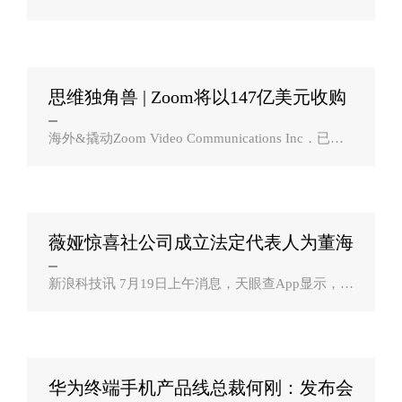
好，所以问题就来了，夏天空调开26度省电还是28
度？这里影响耗电量的因素有两个：压缩机的工作
时长，和压缩机的停止时长（室温上升时长）――..
思维独角兽 | Zoom将以147亿美元收购
云服务？
海外&撬动Zoom Video Communications Inc．已同
意以股票形式以147亿美元收购Five9 Inc．，瞄准可
以支持其虚拟会议应用程序的云服务提供商。根据
周日宣布的协议，Five9股东将获得0.5..
薇娅惊喜社公司成立法定代表人为董海
锋？
新浪科技讯 7月19日上午消息，天眼查App显示，近
日，杭州薇娅惊喜社文化传媒有限公司成立，注册
资本100万人民币，法定代表人董海锋，经营范围含
其他文化艺术经纪代理；广告发布；会议及展览..
华为终端手机产品线总裁何刚：发布会