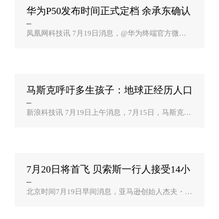
华为P50发布时间正式定档 余承东确认
除手？
凤凰网科技讯 7月19日消息，@华为终端官方微博
宣布华为P50系列发布会定档7月29日。@余承东 转
发确认了此消息。随后华为高管@华为何刚 透露，
这次发布会不仅有华为P50系列，还有众..
马斯克呼吁多生孩子：地球正经历人口
崩溃，自称？
新浪科技讯 7月19日上午消息，7月15日，马斯克在
Twitter中谈到：“地球正在经历人口崩溃，这是很多
人都不知道的事情。”此前，在柏林 Axel Springer访
谈中，马斯克就提出全球人口低出生..
7月20日将首飞 贝索斯一行人接受14小
时速成？
北京时间7月19日早间消息，亚马逊创始人杰夫・贝
索斯（Jeff Bezos）和3名成员周日参加速成训练
班，为蓝色起源（Blue Origin）即将在周二进行的