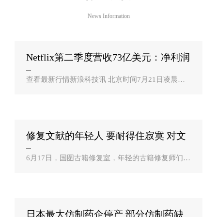
News Information
Netflix第二季度营收73亿美元：净利润
同比增？
查看最新行情新浪科技讯 北京时间7月21日凌晨消
息，据报道，美国视频流媒体服务提供商Netflix今
日公布财报称，该公司2021财年第二季度营收为73.
42亿美元，与去年同期的61.48亿美元..
修复文献的年轻人 要耐得住寂寞 对文
献有敬？
6月17日，国图古籍修复室，年轻的古籍修复师们在
合力小心翼翼地揭取一件古画的画芯。古籍修复师
在“溜边”。宋晶在找墨色相近的拓片练习纸来修复
一件古拓片。修复使用的棕刷、..
日本最大仿制药企停产 部分仿制药缺