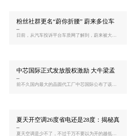
话，很多人都是直接重装了系统，不过这..
粉丝社群更名“蔚你折腰” 蔚来多位车
主投？
日前，从汽车投诉平台车质网了解到，蔚来被大量
车主投诉座椅存在设计缺陷。蔚来的粉丝社群因为
座椅缺陷而更名为“座椅发声总群”，甚至从车质网
投诉来看有不少车主腰部与脊椎受到..
中芯国际正式发放股权激励 大牛梁孟
松拿到？
前不久国内最大的晶圆代工厂中芯国际公布了该公
司首次期权奖励，昨晚中芯国际公告，董事会已经
批准向激励对象发放限制性股票。中芯国际表示，
公司董事会当天审议通过了《关于向激..
夏天开空调26度省电还是28度：揭秘真
正原理？
夏天空调是少不了，不过千万不要以为开的越低越