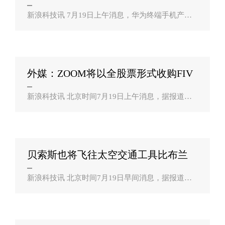
不只有P5？
新浪科技讯 7月19日上午消息，华为终端手机产品
线总裁何刚发微博称，这次发布会不仅有华为P50系
列，还有众多新品一同登场。 ..
外媒：ZOOM将以全股票形式收购FIV
E9估值约147？
新浪科技讯 北京时间7月19日上午消息，据报道，Z
OOM将以全股票形式收购FIVE9，估值大约为147亿
美元。 ..
贝索斯也将飞往太空交通工具比布兰
森“传统？
新浪科技讯 北京时间7月19日早间消息，据报道，
杰夫・贝索斯（Jeff Bezos）的太空之旅将于其竞争
对手理查德・布兰森（Richard Branson）看起来不
太一样。本月早些时候，布兰森乘坐一驾太..