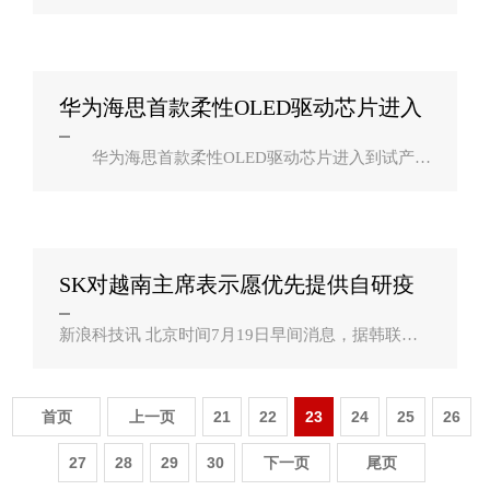
各个网约车平台突然集体发力，疯狂砸钱补贴；7月
9日，沉寂两年的美团打车APP再次上架多个应用商
店。显然，“老大哥”出事后，以往被碾压..
华为海思首款柔性OLED驱动芯片进入
试产阶段？
华为海思首款柔性OLED驱动芯片进入到试产阶
段，预计今年年底就可以正式向供应商交付，华为
旗下的产品也有望采用。此款芯片采用40nm制程工
艺，计划明年上半年量产，样品已经送给..
SK对越南主席表示愿优先提供自研疫
苗？
新浪科技讯 北京时间7月19日早间消息，据韩联
社，SK集团向越南国家主席阮春福当面表明优先向
越南提供疫苗的意向。 SK集团表示，如果明年第一
季度能在SK生物科技工厂生产自家疫苗，..
首页
上一页
21
22
23
24
25
26
27
28
29
30
下一页
尾页