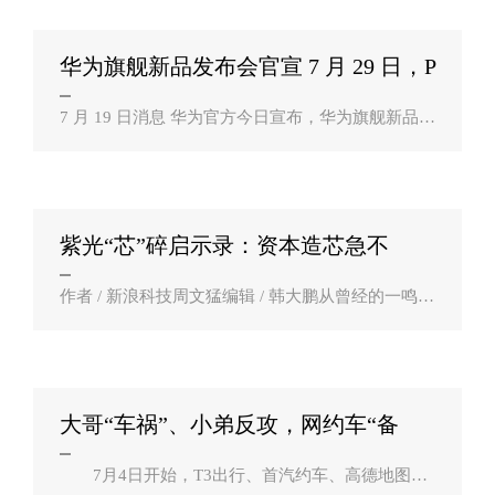
首次载人航行做准备。到时，蓝色起源将会用N..
华为旗舰新品发布会官宣 7 月 29 日，P
50 系？
7 月 19 日消息 华为官方今日宣布，华为旗舰新品发
布会定于 7 月 29 日 19:30，预计届时将发布华为 P5
0 系列等产品。此次发布会上有望推出多款新品，
例如华为 P50 系列、华为新款..
紫光“芯”碎启示录：资本造芯急不
得！？
作者 / 新浪科技周文猛编辑 / 韩大鹏从曾经的一鸣惊
人，到如今的颓势初显。紫光集团被动破产重组风
波的出现，再次为时下越来越热的造芯潮，敲响了
警钟。然而，仅只这一声钟响，对于蜂..
大哥“车祸”、小弟反攻，网约车“备
胎”争上？
7月4日开始，T3出行、首汽约车、高德地图等