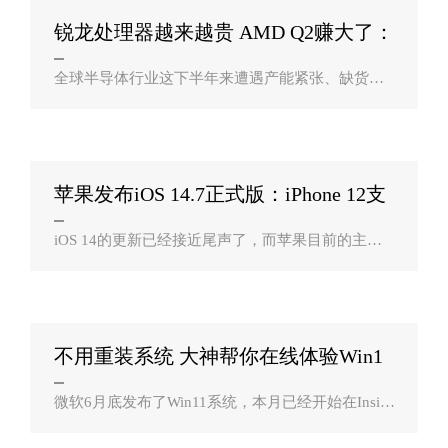
锐龙处理器越来越贵 AMD Q2赚大了：
毛利率可？
全球半导体行业这下半年来遭遇产能紧张、缺货涨
价的麻烦，但是对于AMD来说，已经过去的Q2季度
无疑会是大丰收，锐龙、霄龙及Radeon显卡的ASP
均价提升，毛利率有望达到48%的创纪录水..
苹果发布iOS 14.7正式版：iPhone 12支
持MagSa？
iOS 14的更新已经接近尾声了，而苹果目前的主要
精力都在iOS 15上，不过在这样的背景下，他们还
是带来了iOS 14.7的正式版（应该是iOS 14系列中最
后一次大更新了），而iPhone 12系列更新..
不用重装系统 大神帮你在线体验Win1
1？
微软6月底发布了Win11系统，本月已经开始在Inside
r通道开放大家测试体验，最近还升级了两次，bug
也在修复，今年秋季发布正式版。想要体验Win11的