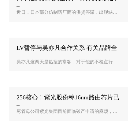
货？
近日，日本部分仿制药厂商的供货停滞，出现缺货
的情况。日本最大的仿制药企业日医工和小林化工
因品质问题而暂时停产，第二大仿制药企业泽井制
药也出现了生产问题，批发商和药店被迫..
LV暂停与吴亦凡合作关系 有关品牌全
解约 中？
吴亦凡这两天是热搜的常客，对于他的不检点行
为，跟他合作的广告商都已经表态。此前，@保时
捷7月19日晚间发布消息，保时捷中国决定从即日起
终止与吴亦凡先生“保时捷中国赛车运动代..
256核心！紫光股份称16nm路由芯片已
投片：7nm研？
尽管母公司紫光集团目前面临破产申请的麻烦，但
旗下的子公司运营还是正常的，其中紫光股份(0009
38,股吧)日前表示该公司研发的16nm路由芯片已经
投片，7nm高端芯片也在研发中。紫光..