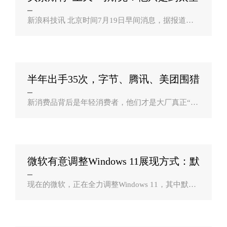
边缘看？
新浪科技讯 北京时间7月19日早间消息，据报道，
周六，埃隆・马斯克发了一个表情包，取笑杰夫・
贝索斯即将飞向太空边缘。马斯克在推特上发布了
一个关于贝索斯飞行的表情包，并评论道“..
半年出手35次，字节、腾讯、美团围猎
新消费？
新消费品背后是年轻消费者，他们才是大厂真正“围
猎“的对象。对于大厂而言，此时正是埋下新品牌的
种子，等待丰收的大好时节。 和其他风口发生的故
事一样，互联网大厂已划分好新消..
微软有意调整Windows 11展现方式：默
认黑暗模？
现在的微软，正在全力调整Windows 11，其中默认
展现方式上也会有一定的调整。但到目前为止，Insi
der build中交付的测试版本并没有使用黑暗模式作为
默认桌面，而选择了Light Theme。..