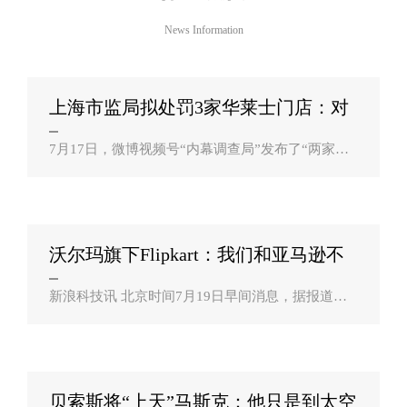
News Information
上海市监局拟处罚3家华莱士门店：对
涉事门店？
7月17日，微博视频号“内幕调查局”发布了“两家外
卖平台销量第一的炸鸡店，华莱士、韩式炸鸡有多
脏？”的视频，反映华莱士北京某加盟店发生的食品
安全问题。要求企业必须立即整改..
沃尔玛旗下Flipkart：我们和亚马逊不
一样请印？
新浪科技讯 北京时间7月19日早间消息，据报道，
印度监管部门正在对本国两大电商网站――亚马逊
印度和隶属沃尔玛的本土Flipkart展开反垄断调查。
而在一份法庭文件中，Flipkart指出..
贝索斯将“上天”马斯克：他只是到太空