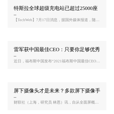
特斯拉全球超级充电站已超过25000座
国内超？
【TechWeb】7月17日消息，据国外媒体报道，随着
特斯拉电动汽车销量的不断攀升，他们也就需要建
设更多的超级充电站和目的地充电站，以满足车主
不断增加的充电需求。特斯拉中国充电团..
雷军获中国最佳CEO：只要你足够优秀
付出够多 ？
近日，福布斯中国发布“2021福布斯中国最佳CEO
榜”，共计50位CEO登上榜单。接受福布斯专访时，
雷军谈到了领导力。他表示，产品做不好，整个公
司肯定立不住。一些达到一定规模的公司希..
屏下摄像头才是未来？多款屏下摄像手
机下半年？
财联社（上海，研究员 林恩）讯，自从全面屏概念
提出以来，实现高屏占比，或者追求全面屏已经成
为了手机厂商努力的方向之一。在这过程中出现了