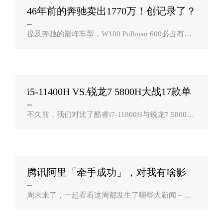
46年前的奔驰卖出1770万！创记录了？
提及奔驰的巅峰车型，W100 Pullman 600必占有一
席之地，该车自1963年的法兰克福车展首度亮相
后，可以说轰动一时，堪称六七十年代德国豪车的
巅峰之作。然而近日，该车在1975年出厂时为..
i5-11400H VS.锐龙7 5800H大战17款单
机游戏？
不久前，我们对比了酷睿i7-11800H与锐龙7 5800H
的游戏性能。通过详细的数据以及测试，可以看出
不同于桌面平台，在笔记本平台方面，新一代Intel T
iger Lake-H酷睿处理器的游戏性能处..
腾讯阿里「牵手成功」，对我有啥影
响？
周末来了，一起看看这周都发生了哪些大新闻～附
上我们的详细解读，希望能为你的财富加餐。 近
日，中国互联网的两大巨头阿里巴巴、腾讯正在考