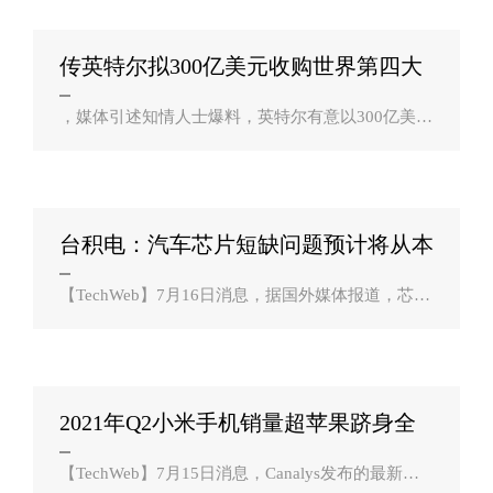
虑互相开放生态系统。消息直接引爆了在..
传英特尔拟300亿美元收购世界第四大
晶圆厂？
，媒体引述知情人士爆料，英特尔有意以300亿美元
收购全球第四大晶圆代工厂―格芯（GlobalFoundrie
s），如果交易达成，将是英特尔有史以来最大的一
笔收购，并将进一步推动该公司的芯片代工..
台积电：汽车芯片短缺问题预计将从本
季度开始？
【TechWeb】7月16日消息，据国外媒体报道，芯片
代工商台积电表示，汽车芯片短缺问题预计将从本
季度开始逐步缓解，但该公司也警告称，整体半导
体产能紧张可能会持续到明年。此前，该公司..
2021年Q2小米手机销量超苹果跻身全
球第二 ？
【TechWeb】7月15日消息，Canalys发布的最新数