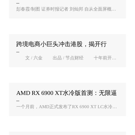
局屏？
彭春霞/制图 证券时报记者 刘灿邦 自从全面屏概念
提出以来，在手机正面尺寸一定的情况下，手机屏
幕面积越来越大，屏占比不断提高。全面屏的形态
也先后经历了刘海屏、挖孔屏以及..
跨境电商小巨头冲击港股，揭开行
业“笑与愁”？
文 / 六金 出品 / 节点财经 十年前开始
做电商的人发了，七年前开始做跨境电商的人发
了，五年前开始根据网红款做自有品牌服装的人发
了。 当有人做了电商+跨境..
AMD RX 6900 XT水冷版首测：无限逼
近RTX 3090？
一个月前，AMD正式发布了RX 6900 XT LC水冷
版，全新造型，采用最好的Navi 21 XTXH核心，自
带冷排，核心频率提至最高2435MHz。但是，它仅
限OEM整机，不会零售，而且数量有限。有印度经
销商报..