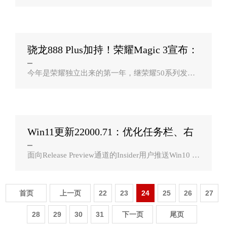
据显示，2021年第二季度全球智能手机市占率排
名，小米全球智能手机市占率升至17%，超越苹
果，首次成为全球第二，同比增长83%，也是市占
率前..
骁龙888 Plus加持！荣耀Magic 3宣布：
8月12日登？
今年是荣耀独立出来的第一年，继荣耀50系列发布
之后，业界最期待的重量级成员荣耀Magic系列即将
登场。作为荣耀手机旗下的重磅成员，荣耀Magic系
列主打高端旗舰市场，同时在功能以及..
Win11更新22000.71：优化任务栏、右
键菜单视？
面向Release Preview通道的Insider用户推送Win10 21
H2的同时，微软也悄然更新了Windows 11系统，当
然，暂时只有Dev通道的会员可以享用。变化方面，
主要包括如下内容：1、新增娱乐动态..
首页
上一页
22
23
24
25
26
27
28
29
30
31
下一页
尾页