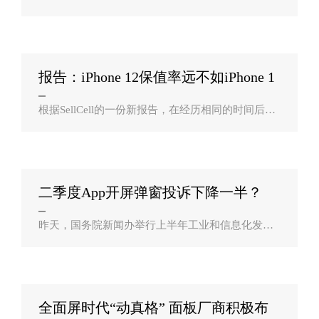
发布会，正式发布独立以来的首款高端旗舰产品―
―荣耀Magic 3。官方虽然未曾公开宣布任何新机有
关的信息，但是预热视频却似乎透露..
报告：iPhone 12保值率远不如iPhone 1
1？
根据SellCell的一份新报告，在经历相同的时间后，i
Phone 12机型比iPhone 11机型更保值。在iPhone 1
1、iPhone 11 Pro和iPhone 11 Pro Max中，iPhone 11
的贬值幅度最小，只损失了31.7..
二季度App开屏弹窗投诉下降一半？
昨天，国务院新闻办举行上半年工业和信息化发展
情况发布会。工业和信息化部党组成员、总工程
师、新闻发言人田玉龙介绍，我国建成全球最大的5
G独立组网网络，开通5G基站96.1万个，推..
全面屏时代“动真格” 面板厂商积极布