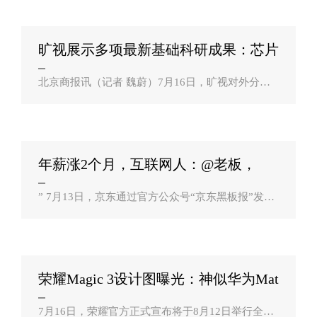
多种方案，例如升降式摄像头、滑盖摄像方案..
旷视展示多项最新基础科研成果：芯片
通用模型？
北京商报讯（记者 魏蔚）7月16日，旷视对外分享
了企业在AI价值跃迁方面的思考和实践，并开放了
Demo体验区，展示了面向服务器和下一代AI芯片的
通用模型RepVGG系列，在开源后已获得超过18..
年薪涨2个月，互联网人：@老板，
懂？？
” 7月13日，京东通过官方公众号“京东黑板报”发布
《涨薪通知》，宣布“自2021年7月1日开始到2023
年7月1日，用两年时间将员工平均年薪由14薪逐步
涨至16薪，在2021年7月1日的基础..
荣耀Magic 3设计图曝光：神似华为Mat
e 40 Pro？
7月16日，荣耀官方正式宣布将于8月12日举行全球