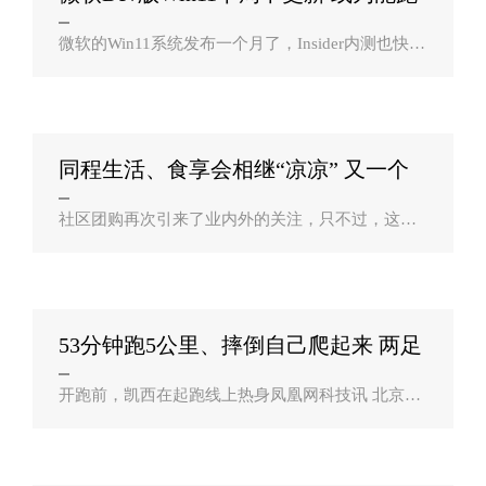
安卓APP？
微软的Win11系统发布一个月了，Insider内测也快一
个月来，现在beta通道开始推送第一个预览版Win11
Build 10.0.22000.100，此前担心稳定性的玩家可以
考虑升级了。beta版Win11开始..
同程生活、食享会相继“凉凉” 又一个
昂贵？
社区团购再次引来了业内外的关注，只不过，这次
是一个“坏消息”。同程生活之后，又一社区团购的
老玩家食享会迎来了自己的惨淡结局。日前，有媒
体报道称，食享会武汉总部已经人去楼空..
53分钟跑5公里、摔倒自己爬起来 两足
机器人？
开跑前，凯西在起跑线上热身凤凰网科技讯 北京时
间7月30日消息，作为仅用53分钟3秒跑完5公里路程
的首台两足机器人，“凯西”创造了历史。凯西由俄
勒冈州立大学开发，膝盖可以像鸵鸟..