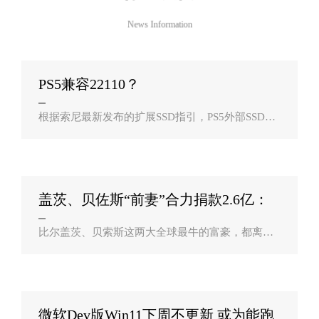
News Information
PS5兼容22110？
根据索尼最新发布的扩展SSD指引，PS5外部SSD扩
展槽支持2230、2242、2260、2280，以及22110规
格M.2 NVMe PCIe Gen4x4 SSD。图为最常见的228
0，扩展槽所预留的110孔位如今证实可用：..
盖茨、贝佐斯“前妻”合力捐款2.6亿：
促进性？
比尔盖茨、贝索斯这两大全球最牛的富豪，都离婚
了，这也让不少网友唏嘘不已，而错都在男方。对
于盖茨、贝索斯前妻来说，离婚之后获得了巨额的
财富，而她们也在积极为公益事业做努力。..
微软Dev版Win11下周不更新 或为能跑