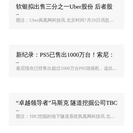
软银拟出售三分之一Uber股份 后者股
价大跌5？
图注：Uber凤凰网科技讯 北京时间7月29日消息，
知情人士称，软银集团将出售所持有Uber股份的大
约三分之一，以弥补在滴滴身上的投资损失。CNBC
称，软银已在滴滴身上损失了40亿美元。软..
新纪录：PS5已售出1000万台！索尼：
缺芯致供应受？
索尼现在已经售出超过1000万台PS5游戏机，这比索
尼之前在4月份披露的780万台的销量增加了200多万
台，这意味着PS5的同期销量继续超过PS4，成为索
尼历史上销量最快的主机（全球销售最..
“卓越领导者”马斯克 隧道挖掘公司TBC
外宣？
图注：TBC挖掘的地下隧道系统凤凰网科技讯 北京
时间7月29日消息，科技博客TechCrunch得到的文件
显示，埃隆・马斯克(Elon Musk)旗下隧道挖掘公司