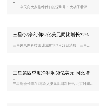
今天向大家推荐我们的深圳号：大胡子看深
圳 大胡子看深圳是我们旗下一个专注深圳都市
圈的账号，与大胡子说房更宏观的分析不同，大胡
子看深圳会及时更新深圳、东莞、惠州、..
三星Q2净利润82亿美元同比增长72%
改组治理？
三星凤凰网科技讯 北京时间7月29日消息，三星电
子(KRX: 005930)今天发布了截至6月30日的2021财
年第二季度财报。财报显示，三星第二季度营收为6
3.67万亿韩元(约合553.49亿美元)，..
三星第四季度净利润58亿美元 同比增
长23%？
三星副会长李在?再次入狱凤凰网科技讯 北京时间1
月28日消息，三星电子(KRX: 005930)今天发布了截
至12月31日的2020财年第四季度及全年财报。财报
显示，三星第四季度营收为61.55..