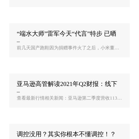
润同比增长48%新浪科技讯 北京时间7月30日早间
消息，据报道，美国电商巨头亚马逊在发布二季度
财报时表示，今年三季度，随着消费者逐步走..
“端水大师”雷军今天“代言”特步 已晒
安？
前几天国产跑鞋因为捐赠事件火了之后，小米董事
长、CEO雷军也多了一项任务――每天免费给国产
跑鞋代言，而且一碗水端平，今天晒的是特步跑
鞋。今天一大早，雷军就在微博晒鞋了，这次..
亚马逊高管解读2021年Q2财报：线下
购物的恢复？
查看最新行情相关新闻：亚马逊第二季度营收1131
亿美元：净利润同比增长48%新浪科技讯 北京时间7
月30日早间消息，亚马逊今天发布了2021财年第二
季度财报。报告显示，亚马逊第二季度..
调控没用？其实你根本不懂调控！？