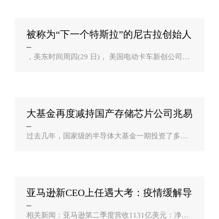
人的跑车梦。日前，据外媒报道，其中R版..
被称为“下一个特斯拉”的尼古拉创始人
面临？
，美东时间周四(29 日)， 美国电动卡车新创公司尼
可拉（Nikola ）创始人弥尔顿（Trevor Milton）被
联邦大陪审团以三项诈欺罪名起诉，指控其为了提
振股价，几乎在所有业务上撒谎。受此消息影..
大基金再度减持国产存储芯片公司兆易
创新 ？
过去几年，国家级的半导体大基金一期投资了多家
国产半导体公司，现在正在减持套现。日前国产存
储芯片公司兆易创新(603986,股吧)发表公告，称大
基金减持2%的股份，套现20亿元。兆易..
亚马逊新CEO上任遇大考：疫情缓解导
致电商增？
相关新闻：亚马逊第二季度营收1131亿美元：净利