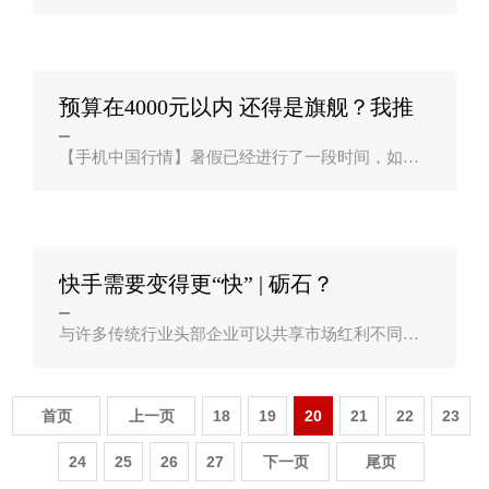
在埃及推出Amazon.eg。亚马逊在2017年以5.8亿美
元收购Souq.com后，于2019年5月在阿联酋推出ama
zon.ae，并于去年 6 月在沙特阿拉伯..
预算在4000元以内 还得是旗舰？我推
荐你入手？
【手机中国行情】暑假已经进行了一段时间，如果
你有假期，相信已经在某个地方度过自己愉快的假
期了。暑假是换机潮的一个高峰，很多消费者都想
换一部手机。如果你的预算不超过4000..
快手需要变得更“快” | 砺石？
与许多传统行业头部企业可以共享市场红利不同，
互联网行业“赢家通吃”更为常见。这就需要快手在
未来战力变得更强，动作变得更快。 今年2月5日，
快手敲响港交所钟声。快手发行价1..
首页
上一页
18
19
20
21
22
23
24
25
26
27
下一页
尾页