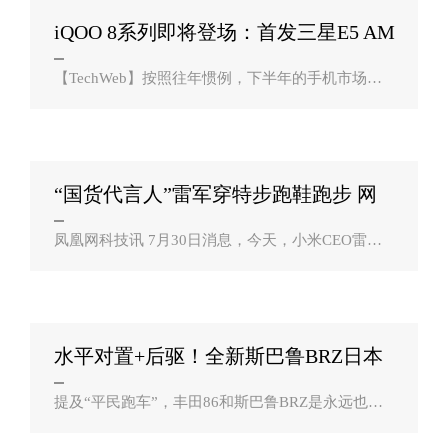
iQOO 8系列即将登场：首发三星E5 AM
OLED全面？
【TechWeb】按照往年惯例，下半年的手机市场将
更加异彩纷呈，各大手机厂商都将拿出今年的看家
本领，集中所有力量打造自己顶级的旗舰机型，目
前不少品牌已开始为下半年自家的顶级旗..
“国货代言人”雷军穿特步跑鞋跑步 网
友：雨？
凤凰网科技讯 7月30日消息，今天，小米CEO雷军
在社交平台晒出自己身穿特步运动鞋晨练的照片。
这已经是五天内第四次给国产跑鞋免费代言，且一
碗水端平安踏、鸿星尔克、李宁、等国..
水平对置+后驱！全新斯巴鲁BRZ日本
开卖：18万真？
提及“平民跑车”，丰田86和斯巴鲁BRZ是永远也绕
不开的两款车型，不到30万元的售价就能买到后驱
+手动+水平对置发动机，可以说满足了一部分年轻