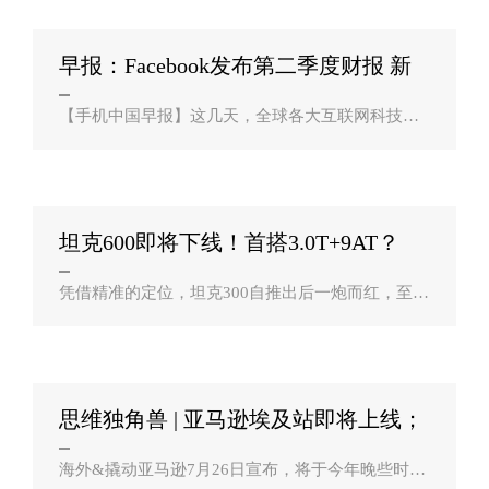
The Boring Company(TBC)为拉斯维..
早报：Facebook发布第二季度财报 新
一代帝豪？
【手机中国早报】这几天，全球各大互联网科技公
司接连发布了自家最新季度的财报，从财报数据来
看，大家的表现都还不错。Facebook的财报数据显
示，第二季度营收将近300亿美元，月活用..
坦克600即将下线！首搭3.0T+9AT？
凭借精准的定位，坦克300自推出后一炮而红，至今
这款车依然因为供不应求，交车依然需要等待。而
坦克300的成功毫无疑问为坦克品牌后续车型的推出
铺平了道路。近日，据媒体报道，从手绘..
思维独角兽 | 亚马逊埃及站即将上线；
比特大？
海外&撬动亚马逊7月26日宣布，将于今年晚些时候